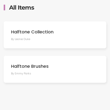
All Items
Halftone Collection
By Leonie Duke
Halftone Brushes
By Emmy Parks